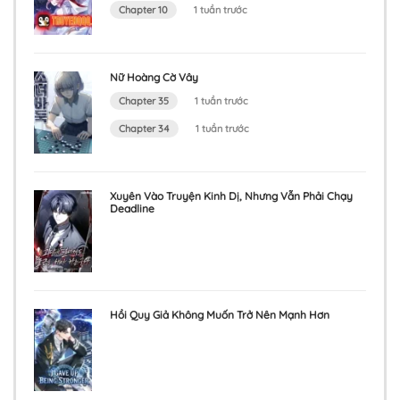
Chapter 10
1 tuần trước
Chapter 77
3 tháng trước
Nữ Hoàng Cờ Vây
Chapter 35
1 tuần trước
Chapter 76
Chapter 34
1 tuần trước
3 tháng trước
Chapter 75
Xuyên Vào Truyện Kinh Dị, Nhưng Vẫn Phải Chạy
Deadline
3 tháng trước
Chapter 74
3 tháng trước
Hồi Quy Giả Không Muốn Trở Nên Mạnh Hơn
Chapter 73
3 tháng trước