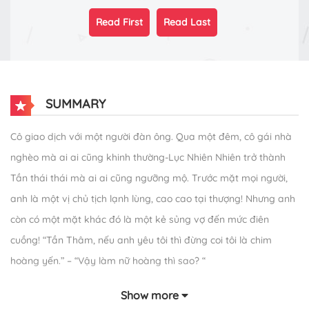
Read First
Read Last
SUMMARY
Cô giao dịch với một người đàn ông. Qua một đêm, cô gái nhà
nghèo mà ai ai cũng khinh thường-Lục Nhiên Nhiên trở thành
Tần thái thái mà ai ai cũng ngưỡng mộ. Trước mặt mọi người,
anh là một vị chủ tịch lạnh lùng, cao cao tại thượng! Nhưng anh
còn có một mặt khác đó là một kẻ sủng vợ đến mức điên
cuồng! “Tần Thâm, nếu anh yêu tôi thì đừng coi tôi là chim
hoàng yến.” – “Vậy làm nữ hoàng thì sao? “
Show more