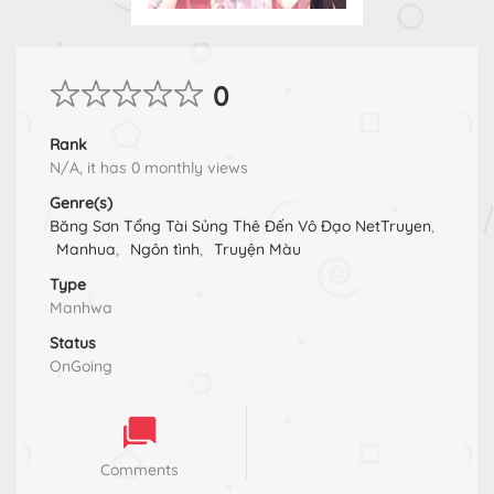
0
Rank
N/A, it has 0 monthly views
Genre(s)
Băng Sơn Tổng Tài Sủng Thê Đến Vô Đạo NetTruyen
,
Manhua
,
Ngôn tình
,
Truyện Màu
Type
Manhwa
Status
OnGoing
Comments