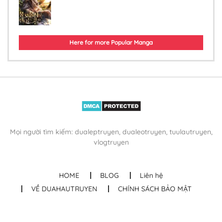
Here for more Popular Manga
Mọi người tìm kiếm: dualeptruyen, dualeotruyen, tuulautruyen,
vlogtruyen
HOME
BLOG
Liên hệ
VỀ DUAHAUTRUYEN
CHÍNH SÁCH BẢO MẬT