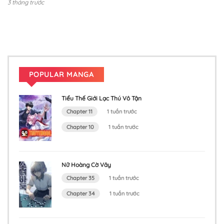
3 tháng trước
POPULAR MANGA
Tiểu Thế Giới Lạc Thú Vô Tận
Chapter 11
1 tuần trước
Chapter 10
1 tuần trước
Nữ Hoàng Cờ Vây
Chapter 35
1 tuần trước
Chapter 34
1 tuần trước