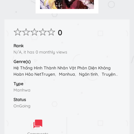
0
Rank
N/A, it has 0 monthly views
Genre(s)
Hệ Thống Hình Thành Nhân Vật Phản Diện Không
Hoàn Hảo NetTruyen
,
Manhua
,
Ngôn tình
,
Truyện
Màu
,
Xuyên Không
Type
Manhwa
Status
OnGoing