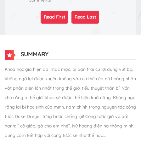
Comments
Read First
Read Last
SUMMARY
Khoa học gia hiện đại mạc mạc, bị bạn trai cũ lợi dụng vứt bỏ,
không ngờ lại được xuyên không vào cơ thể của nữ hoàng nhân
vật phản diện lớn nhất trong thế giới tiểu thuyết thần bí! Vốn
cho rằng ở thế giới khác sẽ được thể hiện khả năng. Không ngờ
rằng lại bị học sinh của mình, nam chính trong nguyên tác công
tước Duke Dreyer từng bước chống lại! Công tước giả vờ bất
hạnh: “ cô giáo, gả cho em nhé”. Nữ hoàng điện hạ thông minh,
dũng cảm kết hợp với công tước sẽ như thế nào…