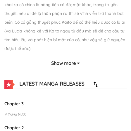
khai ra cô chính là nàng tiên cá đó; mặt khác, trong truyền
thuyết, nếu ai để lộ thân phận ra thì sẽ vĩnh viễn trở thành bọt
biển. Cô cố gắng thuyết phục Kaito để có thể hiểu được cô là ai
(và Lucia không kể với Kaito ngay từ đầu mà sẽ để cho cậu tự
tìm hiểu lấy và phát hiện bí mật của cô, như vậy sẽ giữ nguyên
được thể xác).
Show more
LATEST MANGA RELEASES
Chapter 3
4 tháng trước
Chapter 2