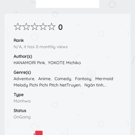
0
Rank
N/A, it has 0 monthly views
Author(s)
HANAMORI Pink
,
YOKOTE Michiko
Genre(s)
Adventure
,
Anime
,
Comedy
,
Fantasy
,
Mermaid
Melody Pichi Pichi Pitch NetTruyen
,
Ngôn tình
,
Romance
,
School Life
,
Shoujo
,
Supernatural
Type
Manhwa
Status
OnGoing