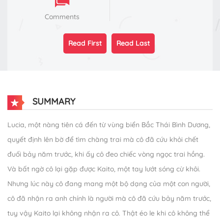
Comments
Read First
Read Last
SUMMARY
Lucia, một nàng tiên cá đến từ vùng biển Bắc Thái Bình Dương,
quyết định lên bờ để tìm chàng trai mà cô đã cứu khỏi chết
đuối bảy năm trước, khi ấy cô đeo chiếc vòng ngọc trai hồng.
Và bất ngờ cô lại gặp được Kaito, một tay lướt sóng cừ khôi.
Nhưng lúc này cô đang mang một bộ dạng của một con người,
cô đã nhận ra anh chính là người mà cô đã cứu bảy năm trước,
tuy vậy Kaito lại không nhận ra cô. Thật éo le khi cô không thể