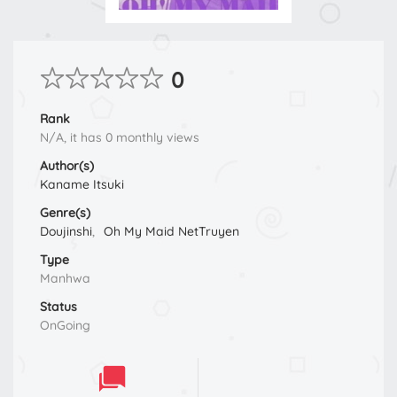
0
Rank
N/A, it has 0 monthly views
Author(s)
Kaname Itsuki
Genre(s)
Doujinshi
,
Oh My Maid NetTruyen
Type
Manhwa
Status
OnGoing