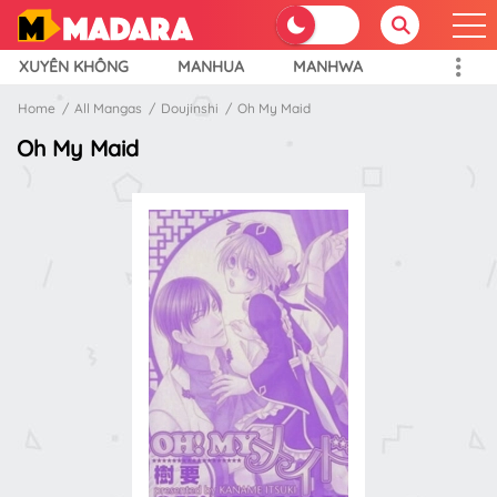
XUYÊN KHÔNG
MANHUA
MANHWA
Home
All Mangas
Doujinshi
Oh My Maid
Oh My Maid