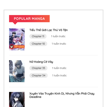
POPULAR MANGA
Tiểu Thế Giới Lạc Thú Vô Tận
Chapter 11
1 tuần trước
Chapter 10
1 tuần trước
Nữ Hoàng Cờ Vây
Chapter 35
1 tuần trước
Chapter 34
1 tuần trước
Xuyên Vào Truyện Kinh Dị, Nhưng Vẫn Phải Chạy
Deadline