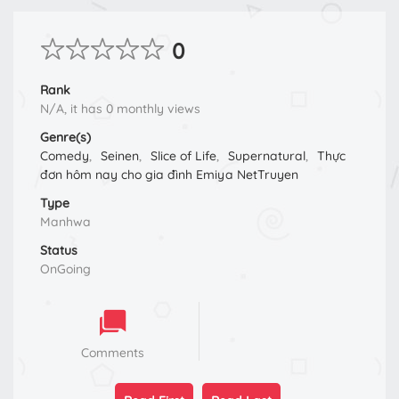
0
Rank
N/A, it has 0 monthly views
Genre(s)
Comedy
,
Seinen
,
Slice of Life
,
Supernatural
,
Thực
đơn hôm nay cho gia đình Emiya NetTruyen
Type
Manhwa
Status
OnGoing
Comments