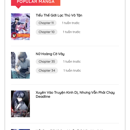
POPULAR MANGA
Tiểu Thế Giới Lạc Thú Vô Tận
Chapter 11
1 tuần trước
Chapter 10
1 tuần trước
Nữ Hoàng Cờ Vây
Chapter 35
1 tuần trước
Chapter 34
1 tuần trước
Xuyên Vào Truyện Kinh Dị, Nhưng Vẫn Phải Chạy
Deadline