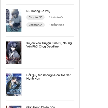
Nữ Hoàng Cờ Vây
Chapter 35
1 tuần trước
Chapter 34
1 tuần trước
Xuyên Vào Truyện Kinh Dị, Nhưng
Vẫn Phải Chạy Deadline
Hồi Quy Giả Không Muốn Trở Nên
Mạnh Hơn
Giao Hàng Chiến Đấu