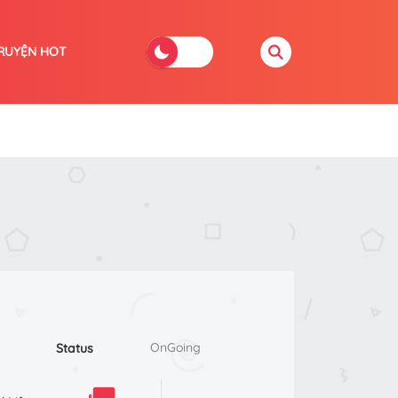
RUYỆN HOT
OnGoing
Status