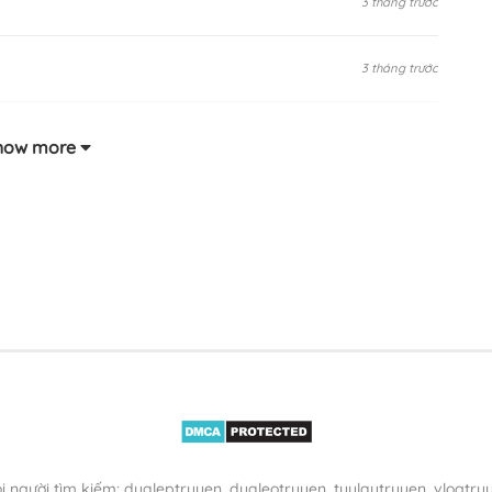
3 tháng trước
3 tháng trước
3 tháng trước
how more
3 tháng trước
3 tháng trước
3 tháng trước
3 tháng trước
3 tháng trước
i người tìm kiếm: dualeptruyen, dualeotruyen, tuulautruyen, vlogtru