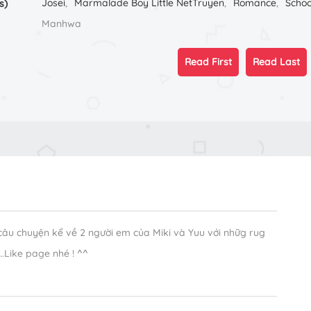
Josei
,
Marmalade Boy Little NetTruyen
,
Romance
,
Schoo
s)
Manhwa
Read First
Read Last
câu chuyện kể về 2 người em của Miki và Yuu với nhữg rug
.Like page nhé ! ^^