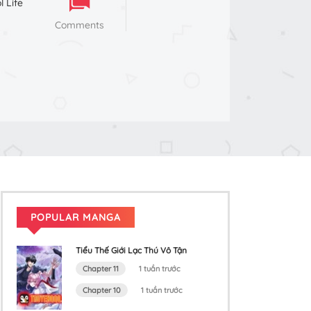
l Life
Comments
POPULAR MANGA
Tiểu Thế Giới Lạc Thú Vô Tận
Chapter 11
1 tuần trước
Chapter 10
1 tuần trước