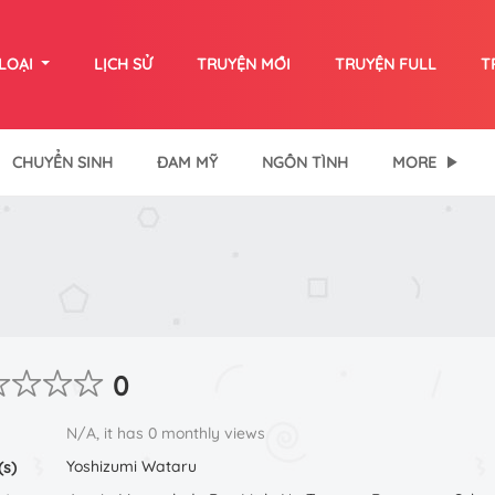
LOẠI
LỊCH SỬ
TRUYỆN MỚI
TRUYỆN FULL
T
CHUYỂN SINH
ĐAM MỸ
NGÔN TÌNH
MORE
0
N/A, it has 0 monthly views
Yoshizumi Wataru
(s)