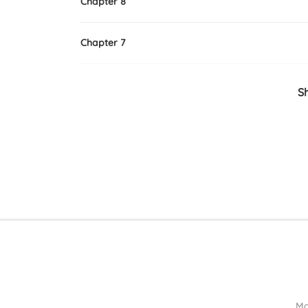
Chapter 8
Chapter 7
Chapter 6
S
Chapter 5
Chapter 4
Chapter 3
Chapter 2
Chapter 1
Mọ