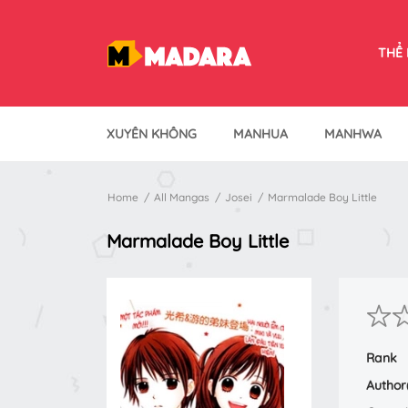
THỂ 
XUYÊN KHÔNG
MANHUA
MANHWA
Home
All Mangas
Josei
Marmalade Boy Little
Marmalade Boy Little
Rank
Author