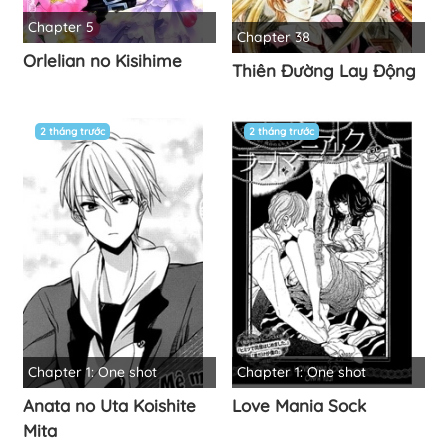
Chapter 5
Chapter 38
Orlelian no Kisihime
Thiên Đường Lay Động
2 tháng trước
2 tháng trước
Chapter 1: One shot
Chapter 1: One shot
Anata no Uta Koishite
Love Mania Sock
Mita