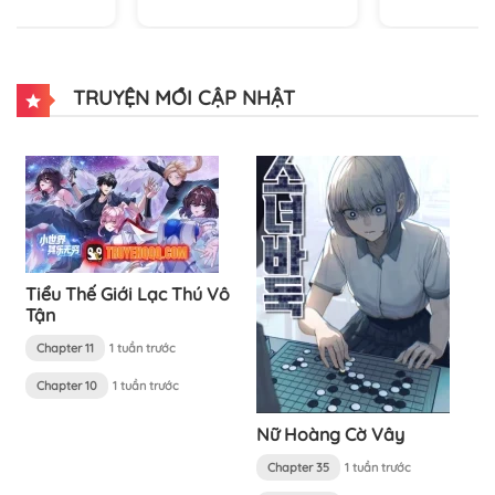
TRUYỆN MỚI CẬP NHẬT
Tiểu Thế Giới Lạc Thú Vô
Tận
Chapter 11
1 tuần trước
Chapter 10
1 tuần trước
Nữ Hoàng Cờ Vây
Chapter 35
1 tuần trước