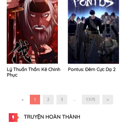
Lý Thuấn Thần: Kẻ Chinh
Pontus: Đêm Cực Dạ 2
Phục
«
1
2
3
…
1.575
»
TRUYỆN HOÀN THÀNH