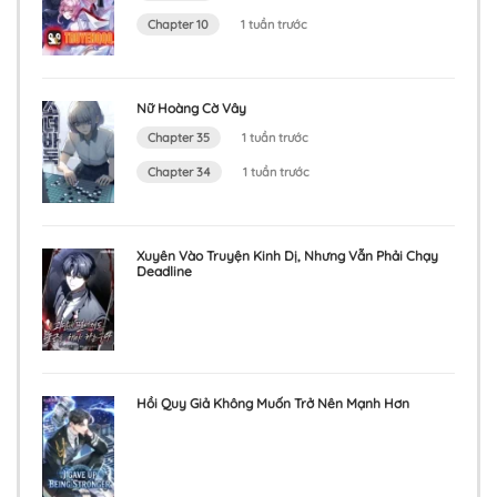
Chapter 10
1 tuần trước
Nữ Hoàng Cờ Vây
Chapter 35
1 tuần trước
Chapter 34
1 tuần trước
Xuyên Vào Truyện Kinh Dị, Nhưng Vẫn Phải Chạy
Deadline
Hồi Quy Giả Không Muốn Trở Nên Mạnh Hơn