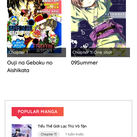
Chapter 1
Chapter 1: One shot
Ouji na Geboku no
09Summer
Aishikata
POPULAR MANGA
Tiểu Thế Giới Lạc Thú Vô Tận
Chapter 11
1 tuần trước