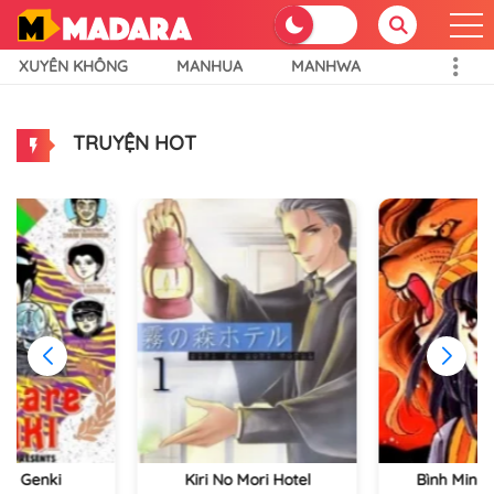
XUYÊN KHÔNG
MANHUA
MANHWA
TRUYỆN HOT
re Genki
Kiri No Mori Hotel
Bình Minh 