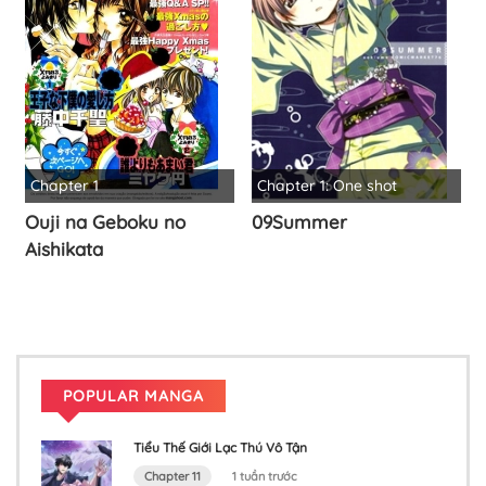
Chapter 1
Chapter 1: One shot
Ouji na Geboku no
09Summer
Aishikata
POPULAR MANGA
Tiểu Thế Giới Lạc Thú Vô Tận
Chapter 11
1 tuần trước