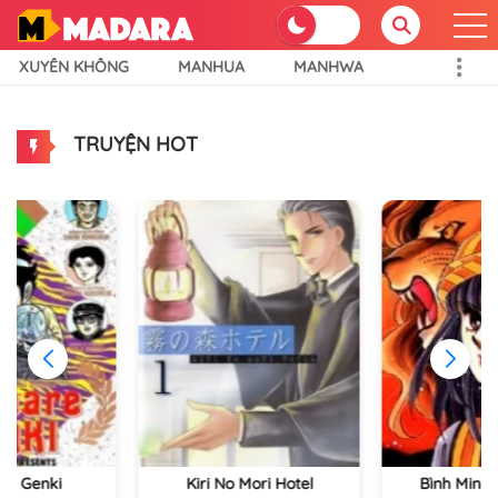
XUYÊN KHÔNG
MANHUA
MANHWA
TRUYỆN HOT
re Genki
Kiri No Mori Hotel
Bình Minh 