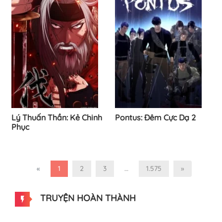
Lý Thuấn Thần: Kẻ Chinh
Pontus: Đêm Cực Dạ 2
Phục
«
1
2
3
…
1.575
»
TRUYỆN HOÀN THÀNH