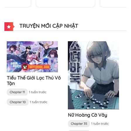
TRUYỆN MỚI CẬP NHẬT
Tiểu Thế Giới Lạc Thú Vô
Tận
Chapter 11
1 tuần trước
Chapter 10
1 tuần trước
Nữ Hoàng Cờ Vây
Chapter 35
1 tuần trước