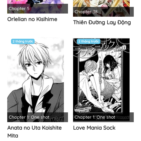
Chapter 5
Chapter 38
Orlelian no Kisihime
Thiên Đường Lay Động
2 tháng trước
2 tháng trước
Chapter 1: One shot
Chapter 1: One shot
Anata no Uta Koishite
Love Mania Sock
Mita