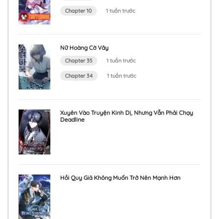
Chapter 10
1 tuần trước
Nữ Hoàng Cờ Vây
Chapter 35
1 tuần trước
Chapter 34
1 tuần trước
Xuyên Vào Truyện Kinh Dị, Nhưng Vẫn Phải Chạy
Deadline
Hồi Quy Giả Không Muốn Trở Nên Mạnh Hơn